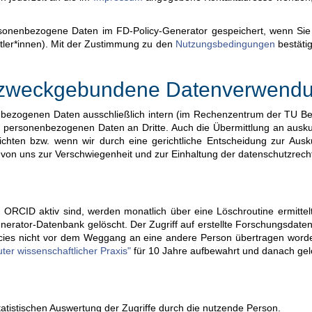
nenbezogene Daten im FD-Policy-Generator gespeichert, wenn Sie si
tler*innen). Mit der Zustimmung zu den
Nutzungsbedingungen
bestätig
d zweckgebundene Datenverwend
nbezogenen Daten ausschließlich intern (im Rechenzentrum der TU Be
er personenbezogenen Daten an Dritte. Auch die Übermittlung an ausku
ichten bzw. wenn wir durch eine gerichtliche Entscheidung zur Ausk
 von uns zur Verschwiegenheit und zur Einhaltung der datenschutzrech
n ORCID aktiv sind, werden monatlich über eine Löschroutine ermitte
enerator-Datenbank gelöscht. Der Zugriff auf erstellte Forschungsdaten
icies nicht vor dem Weggang an eine andere Person übertragen worden
ter wissenschaftlicher Praxis"
für 10 Jahre aufbewahrt und danach gel
tistischen Auswertung der Zugriffe durch die nutzende Person.