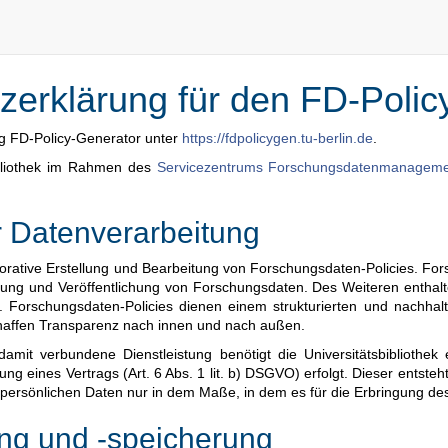
zerklärung für den FD-Polic
g FD-Policy-Generator unter
https://fdpolicygen.tu-berlin.de
.
ibliothek im Rahmen des
Servicezentrums Forschungsdatenmanageme
 Datenverarbeitung
borative Erstellung und Bearbeitung von Forschungsdaten-Policies. F
rung und Veröffentlichung von Forschungsdaten. Des Weiteren enthal
n. Forschungsdaten-Policies dienen einem strukturierten und nachha
haffen Transparenz nach innen und nach außen.
amit verbundene Dienstleistung benötigt die Universitätsbibliothek
ung eines Vertrags (Art. 6 Abs. 1 lit. b) DSGVO) erfolgt. Dieser entst
ersönlichen Daten nur in dem Maße, in dem es für die Erbringung des
ng und -speicherung